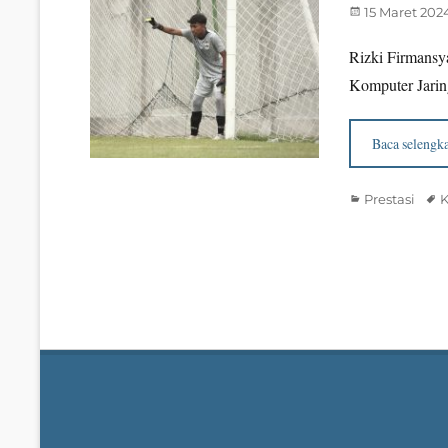
Posted
15 Maret 202
on
Rizki Firmans
Komputer Jarin
Baca selengk
Categories
Tag
Prestasi
K