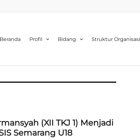
rimary
Beranda
Profil
Bidang
Struktur Organisasi
enu
irmansyah (XII TKJ 1) Menjadi
PSIS Semarang U18