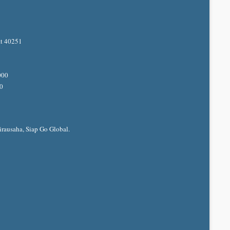
at 40251
000
50
rausaha, Siap Go Global.