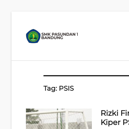
SMK
P
PASUNDAN
m
1
BANDUNG
Siap
Kerja.
Siap
Wirausaha.
Siap
Tag:
PSIS
Go
Global
Rizki F
Kiper 