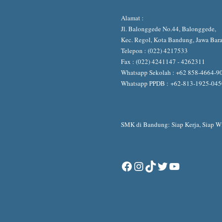
Alamat :
Jl. Balonggede No.44, Balonggede,
Kec. Regol, Kota Bandung, Jawa Bar
Telepon : (022) 4217533
Fax : (022) 4241147 - 4262311
Whatsapp Sekolah :
+62 858-4664-9
Whatsapp PPDB :
+62-813-1925-04
SMK di Bandung: Siap Kerja, Siap Wi
Facebook
Instagram
TikTok
Twitter
YouTube