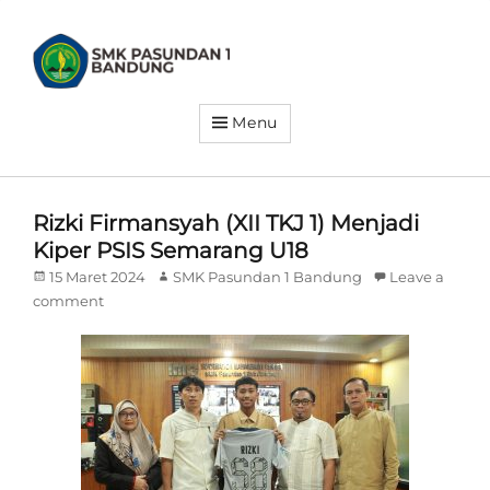
SMK
PASUNDAN
1
BANDUNG
Menu
Siap
Kerja.
Siap
Wirausaha.
Siap
Go
Rizki Firmansyah (XII TKJ 1) Menjadi
Global
Kiper PSIS Semarang U18
Posted
Author
15 Maret 2024
SMK Pasundan 1 Bandung
Leave a
on
comment