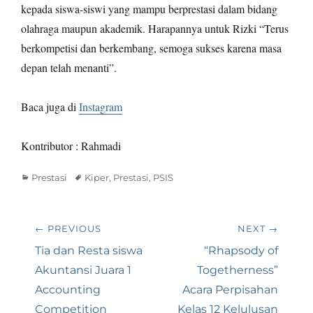
kepada siswa-siswi yang mampu berprestasi dalam bidang
olahraga maupun akademik. Harapannya untuk Rizki “Terus
berkompetisi dan berkembang, semoga sukses karena masa
depan telah menanti”.
Baca juga di
Instagram
Kontributor : Rahmadi
Categories
Tags
Prestasi
Kiper
,
Prestasi
,
PSIS
Navigasi
← PREVIOUS
NEXT →
pos
Previous
Next
Tia dan Resta siswa
“Rhapsody of
post:
post:
Akuntansi Juara 1
Togetherness”
Accounting
Acara Perpisahan
Competition
Kelas 12 Kelulusan