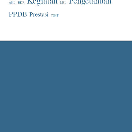
Kegiatan
Pengetahuan
AKL
BDR
MPL
PPDB
Prestasi
TJKT