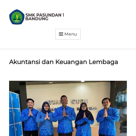
SMK
PASUNDAN
1
BANDUNG
Menu
Siap
Kerja.
Siap
Wirausaha.
Siap
Go
Akuntansi dan Keuangan Lembaga
Global