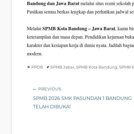
Bandung dan Jawa Barat
melalui situs resmi sekolah 
Pastikan semua berkas lengkap dan perhatikan jadwal sel
SPMB Kota Bandung – Jawa Barat
Melalui
, kamu bi
keterampilan dan masa depan. Pendidikan kejuruan bukan
karakter dan kesiapan kerja di dunia nyata. Jadilah bagia
modern.
Categories
Tags
PPDB
SPMB Jabar
,
SPMB Kota Bandung
,
SPMB K
Navigasi
← PREVIOUS
pos
Previous
SPMB 2026 SMK PASUNDAN 1 BANDUNG
post:
TELAH DIBUKA!