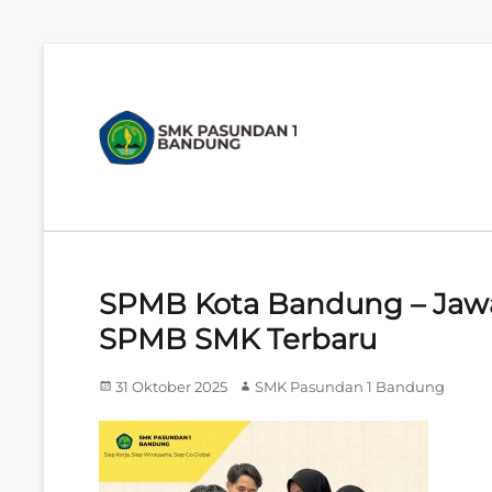
SMK
P
PASUNDAN
m
1
BANDUNG
Siap
Kerja.
Siap
SPMB Kota Bandung – Jawa 
Wirausaha.
Siap
SPMB SMK Terbaru
Go
Global
Posted
Author
31 Oktober 2025
SMK Pasundan 1 Bandung
on