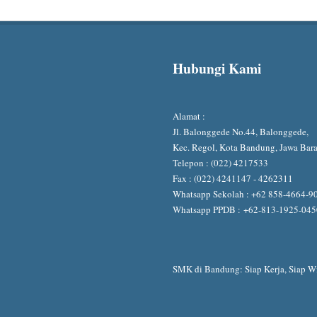
Hubungi Kami
Alamat :
Jl. Balonggede No.44, Balonggede,
Kec. Regol, Kota Bandung, Jawa Bar
Telepon : (022) 4217533
Fax : (022) 4241147 - 4262311
Whatsapp Sekolah :
+62 858-4664-9
Whatsapp PPDB :
+62-813-1925-04
SMK di Bandung: Siap Kerja, Siap Wi