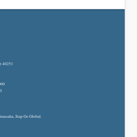
at 40251
000
50
rausaha, Siap Go Global.