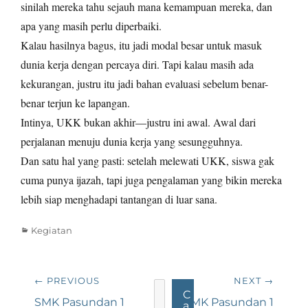
sinilah mereka tahu sejauh mana kemampuan mereka, dan
apa yang masih perlu diperbaiki.
Kalau hasilnya bagus, itu jadi modal besar untuk masuk
dunia kerja dengan percaya diri. Tapi kalau masih ada
kekurangan, justru itu jadi bahan evaluasi sebelum benar-
benar terjun ke lapangan.
Intinya, UKK bukan akhir—justru ini awal. Awal dari
perjalanan menuju dunia kerja yang sesungguhnya.
Dan satu hal yang pasti: setelah melewati UKK, siswa gak
cuma punya ijazah, tapi juga pengalaman yang bikin mereka
lebih siap menghadapi tantangan di luar sana.
Categories
Kegiatan
Navigasi
← PREVIOUS
NEXT →
Cari
C
pos
Previous
Next
SMK Pasundan 1
SMK Pasundan 1
a