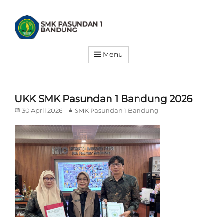
SMK
PASUNDAN
1
BANDUNG
Menu
Siap
Kerja.
Siap
Wirausaha.
Siap
Go
UKK SMK Pasundan 1 Bandung 2026
Global
Posted
Author
30 April 2026
SMK Pasundan 1 Bandung
on